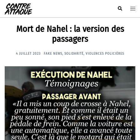
Aller
Rechercher
Ouvr
au
le
contenu
men
Mort de Nahel : la version des
passagers
4 JUILLET 2023
FAKE NEWS
,
SOLIDARITÉ
,
VIOLENCES POLICIÈRES