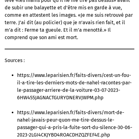
lève «les mains pour qu’il ne me tire pas dessus» avant
de subir une balayette et d’être mis en garde à vue,
comme en attestent les images. «Je me suis retrouvé par
terre. J’ai dit (au policier) que je n’avais rien fait, et il
m’a dit : Ferme ta gueule. Et il m’a menotté.» Il
comprend que son ami est mort.
Sources :
https://www.leparisien.fr/faits-divers/cest-un-fou-
il-a-tire-les-derniers-mots-de-nahel-racontes-par-
le-passager-arriere-de-la-voiture-03-07-2023-
6HW455JAGNACTGURYDNERVJWPM.php
https://www.leparisien.fr/faits-divers/mort-de-
nahel-javais-peur-quon-me-tire-dessus-le-
passager-qui-a-pris-la-fuite-sort-du-silence-30-06-
2023-2LGI4CKJYBD4ROACDHZQZFEF4E.php