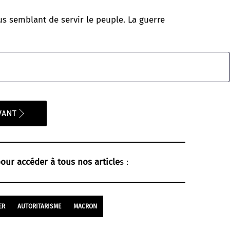
us semblant de servir le peuple. La guerre
VANT
our accéder à tous nos article
s :
ER
AUTORITARISME
MACRON