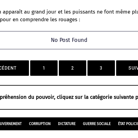
n apparaît au grand jour et les puissants ne font même pl
s pour en comprendre les rouages :
No Post Found
CÉDENT
1
2
3
SUI
préhension du pouvoir, cliquez sur la catégorie suivante p
UVERNEMENT
CORRUPTION
DICTATURE
GUERRE SOCIALE
ÉTAT POLICI