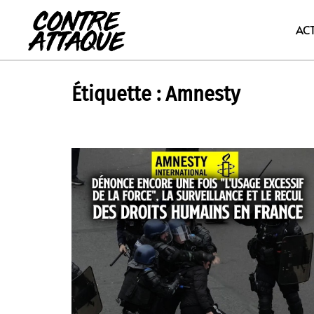
Aller
au
AC
contenu
Étiquette :
Amnesty