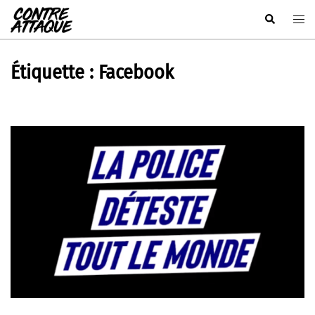
Aller
Rechercher
Ouvr
au
le
contenu
men
Étiquette :
Facebook