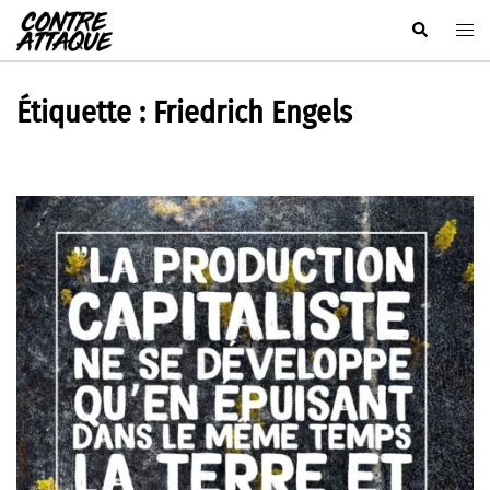
Aller
Rechercher
Ouvr
au
le
contenu
men
Étiquette :
Friedrich Engels