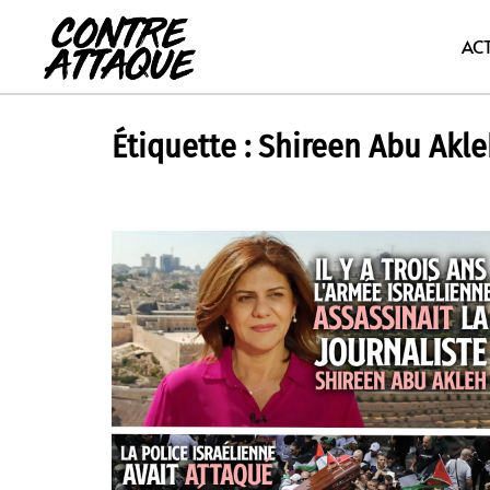
Aller
au
AC
contenu
Étiquette :
Shireen Abu Akle