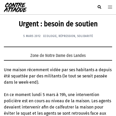
Aller
Rechercher
Ouvr
au
le
contenu
men
Urgent : besoin de soutien
5 MARS 2012
ECOLOGIE
,
RÉPRESSION
,
SOLIDARITÉ
Zone de Notre Dame des Landes
Une maison récemment vidée par ses habitants a depuis
été squattée par des militants (le tout se serait passée
dans le week-end).
En ce moment lundi 5 mars à 19h, une intervention
policière est en cours au niveau de la maison. Les agents
devaient intervenir afin de calfeutrer la maison pour
éviter le squat et les agents se sont retrouvés face aux