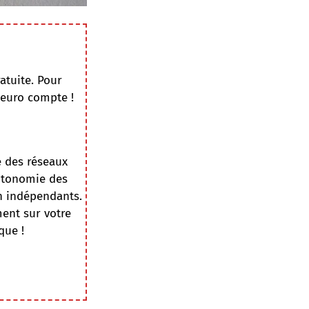
atuite. Pour
 euro compte !
e des réseaux
autonomie des
on indépendants.
ment sur votre
que !