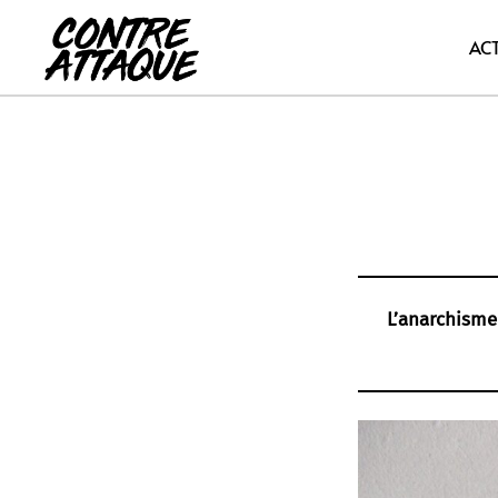
Aller
au
AC
contenu
L’anarchisme 