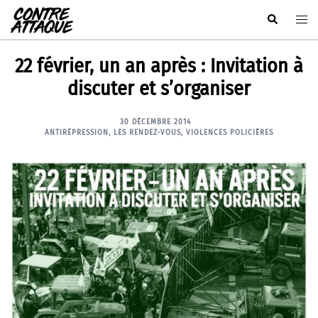
Aller
Rechercher
Ouvr
au
le
contenu
men
22 février, un an après : Invitation à
discuter et s’organiser
30 DÉCEMBRE 2014
ANTIRÉPRESSION
,
LES RENDEZ-VOUS
,
VIOLENCES POLICIÈRES