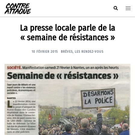
Aller
Rechercher
Ouvr
au
le
contenu
men
La presse locale parle de la
« semaine de résistances »
10 FÉVRIER 2015
BRÈVES
,
LES RENDEZ-VOUS