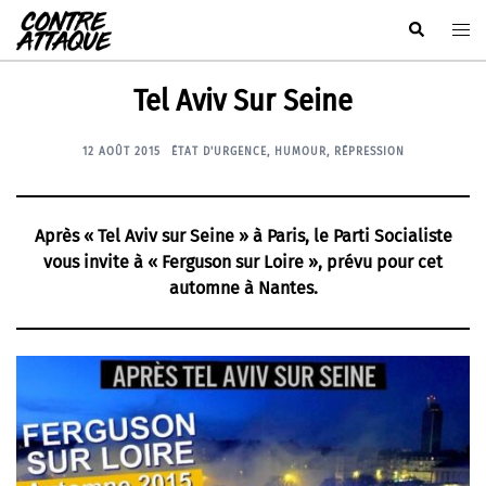
Aller
Rechercher
Ouvr
au
le
contenu
men
Tel Aviv Sur Seine
12 AOÛT 2015
ÉTAT D'URGENCE
,
HUMOUR
,
RÉPRESSION
Après « Tel Aviv sur Seine » à Paris, le Parti Socialiste
vous invite à « Ferguson sur Loire », prévu pour cet
automne à Nantes.