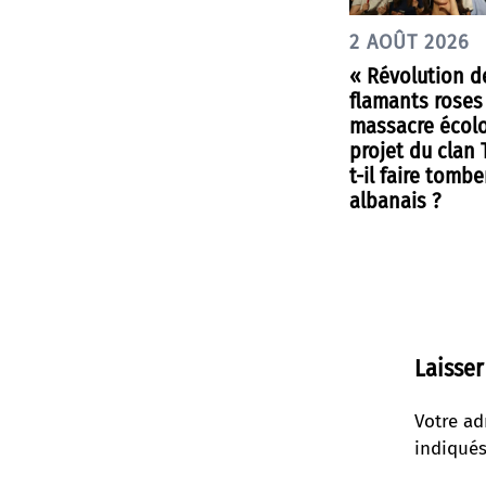
2 AOÛT 2026
« Révolution d
flamants roses
massacre écolo
projet du clan
t-il faire tombe
albanais ?
Laisse
Votre ad
indiqué