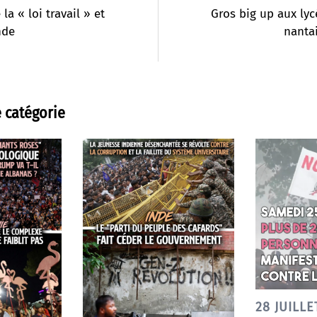
la « loi travail » et
Gros big up aux ly
nde
nantai
 catégorie
28 JUILLE