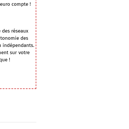
 euro compte !
e des réseaux
autonomie des
on indépendants.
ment sur votre
que !