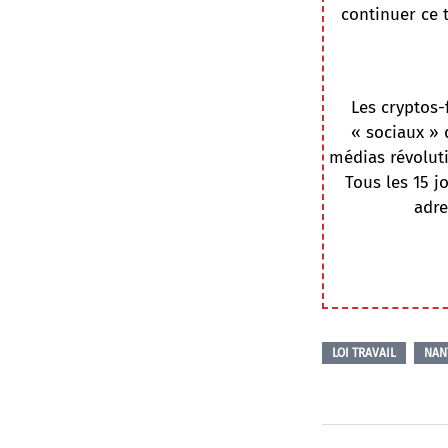
continuer ce 
Les cryptos-
« sociaux » 
médias révoluti
Tous les 15 j
adre
LOI TRAVAIL
NAN
Navigation