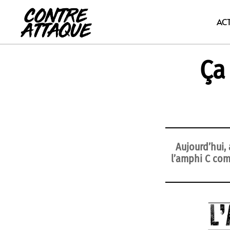
Aller
au
AC
contenu
Ça
Aujourd’hui,
l’amphi C com