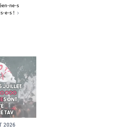
céen-ne-s
s-e-s !
T 2026