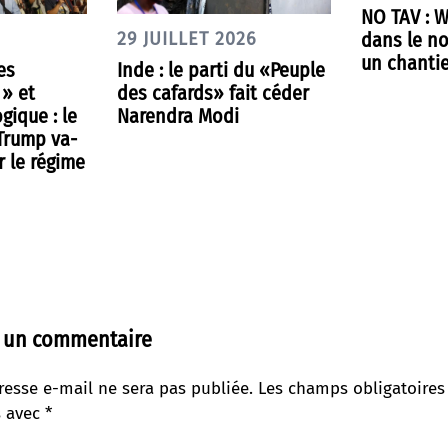
NO TAV : 
dans le nor
29 JUILLET 2026
un chantie
es
Inde : le parti du «Peuple
 » et
des cafards» fait céder
gique : le
Narendra Modi
 Trump va-
r le régime
r un commentaire
resse e-mail ne sera pas publiée.
Les champs obligatoires
s avec
*