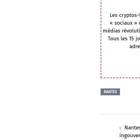
Les cryptos-
« sociaux » 
médias révoluti
Tous les 15 j
adre
NANTES
Navigation
d’article
Nantes
ingouver