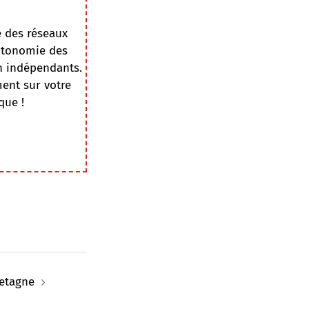
e des réseaux
autonomie des
on indépendants.
ment sur votre
que !
retagne