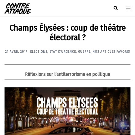
Aller
Rechercher
Ouvr
au
le
contenu
men
Champs Élysées : coup de théâtre
électoral ?
21 AVRIL 2017
ÉLECTIONS
,
ÉTAT D'URGENCE
,
GUERRE
,
NOS ARTICLES FAVORIS
Réflexions sur l’antiterrorisme en politique