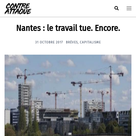
Aller
Rechercher
Ouvr
au
le
contenu
men
Nantes : le travail tue. Encore.
31 OCTOBRE 2017
BRÈVES
,
CAPITALISME