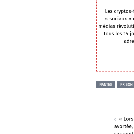
Les cryptos-
« sociaux » 
médias révoluti
Tous les 15 j
adre
NANTES
PRISON
Navigation
d’article
« Lors
avortée,
sac cont