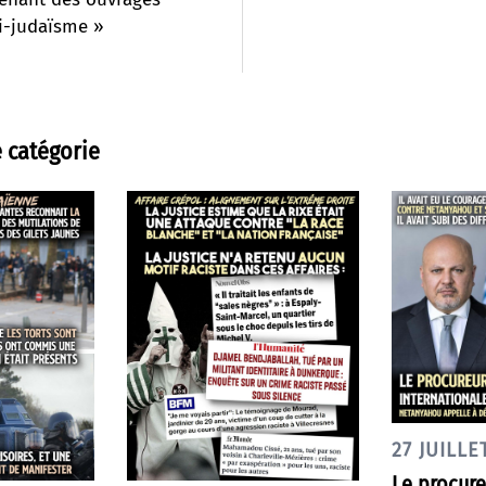
ti-judaïsme »
 catégorie
27 JUILLE
Le procure