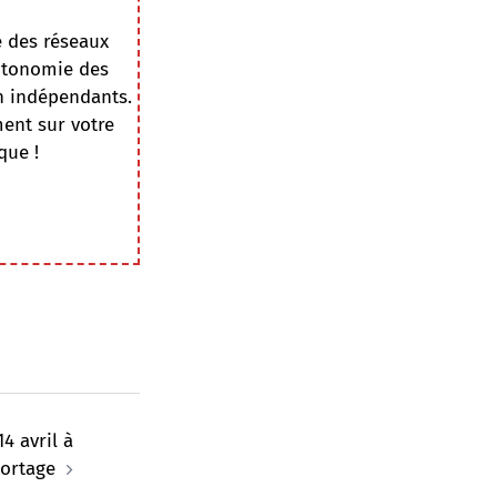
e des réseaux
autonomie des
on indépendants.
ment sur votre
que !
4 avril à
portage