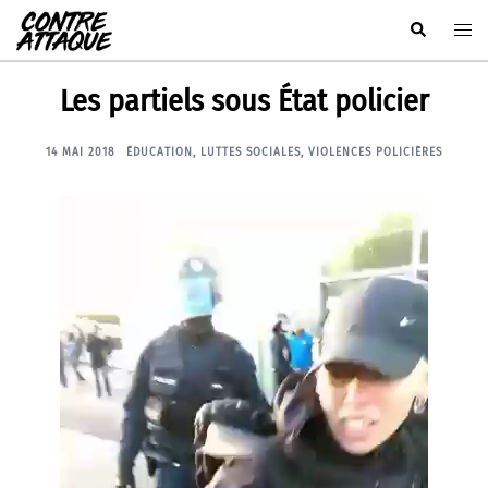
Aller
Rechercher
Ouvr
au
le
contenu
men
Les partiels sous État policier
14 MAI 2018
ÉDUCATION
,
LUTTES SOCIALES
,
VIOLENCES POLICIÈRES