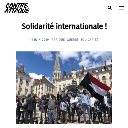
Aller
Rechercher
Ouvr
au
le
contenu
men
Solidarité internationale !
11 JUIN 2019
AFRIQUE
,
GUERRE
,
SOLIDARITÉ