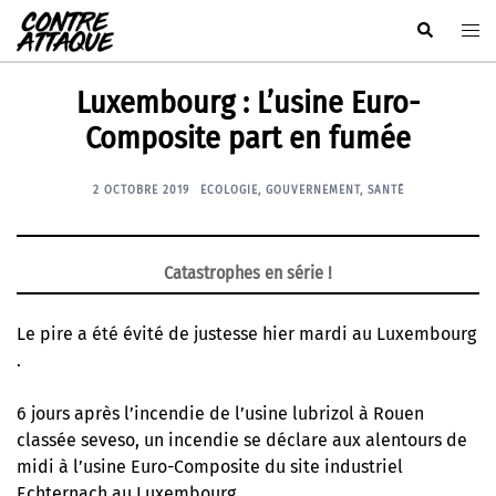
Aller
Rechercher
Ouvr
au
le
contenu
men
Luxembourg : L’usine Euro-
Composite part en fumée
2 OCTOBRE 2019
ECOLOGIE
,
GOUVERNEMENT
,
SANTÉ
Catastrophes en série !
Le pire a été évité de justesse hier mardi au Luxembourg
.
6 jours après
l’incendie de l’usine lubrizol à Rouen
classée seveso
, un incendie se déclare aux alentours de
midi à l’usine Euro-Composite du site industriel
Echternach au Luxembourg .