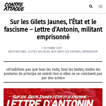
Aller
Rechercher
Ouvr
au
le
contenu
men
Sur les Gilets Jaunes, l’État et le
fascisme – Lettre d’Antonin, militant
emprisonné
7 OCTOBRE 2019
ANTIFASCISME
,
LUTTES SOCIALES
,
NOS ARTICLES FAVORIS
,
RÉPRESSION
«N’oublions pas que tous les mots, tous les textes, toutes les
postures de principe ne valent rien si elles ne se concluent pas
par des actes»