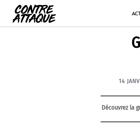
Aller
au
AC
contenu
G
14 JANV
Découvrez la g