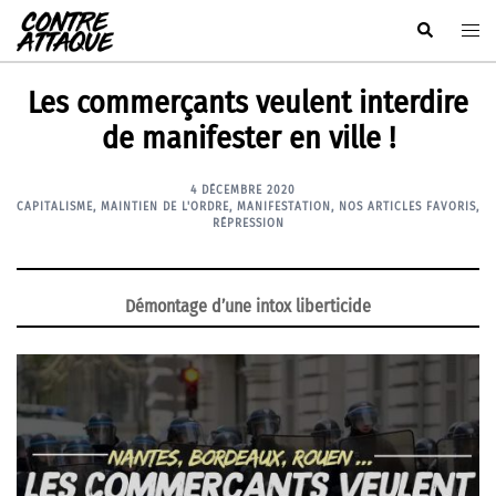
Aller
Rechercher
Ouvr
au
le
contenu
men
Les commerçants veulent interdire
de manifester en ville !
4 DÉCEMBRE 2020
CAPITALISME
,
MAINTIEN DE L'ORDRE
,
MANIFESTATION
,
NOS ARTICLES FAVORIS
,
RÉPRESSION
Démontage d’une intox liberticide