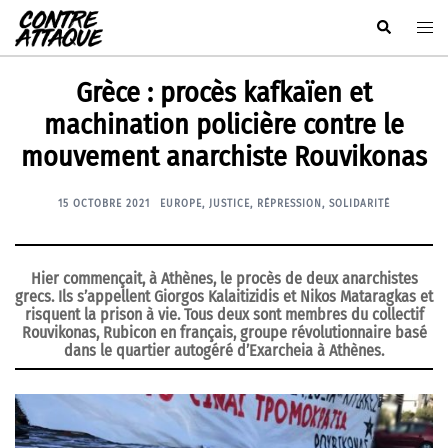
Aller
Rechercher
Ouvr
au
le
contenu
men
Grèce : procès kafkaïen et
machination policière contre le
mouvement anarchiste Rouvikonas
15 OCTOBRE 2021
EUROPE
,
JUSTICE
,
RÉPRESSION
,
SOLIDARITÉ
Hier commençait, à Athènes, le procès de deux anarchistes
grecs. Ils s’appellent Giorgos Kalaitizidis et Nikos Mataragkas et
risquent la prison à vie. Tous deux sont membres du collectif
Rouvikonas, Rubicon en français, groupe révolutionnaire basé
dans le quartier autogéré d’Exarcheia à Athènes.