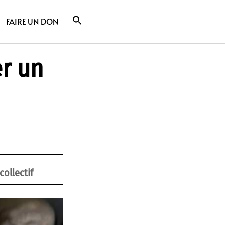
FAIRE UN DON
er un
collectif