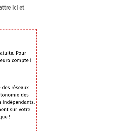
tre ici et
atuite. Pour
 euro compte !
e des réseaux
autonomie des
on indépendants.
ment sur votre
que !