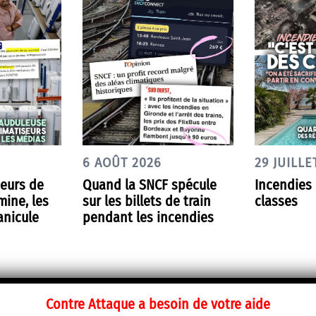
6 AOÛT 2026
29 JUILLE
teurs de
Quand la SNCF spécule
Incendies 
mine, les
sur les billets de train
classes
anicule
pendant les incendies
Contre Attaque a besoin de votre aide