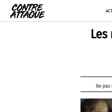
Aller
au
AC
contenu
Les 
Ne pas s