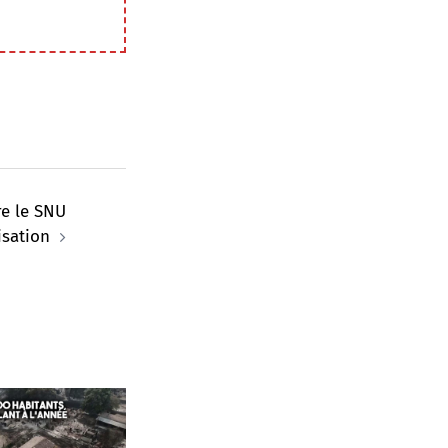
re le SNU
isation