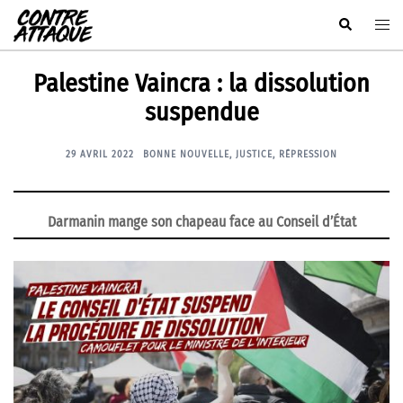
Aller
Rechercher
Ouvr
au
le
contenu
men
Palestine Vaincra : la dissolution
suspendue
29 AVRIL 2022
BONNE NOUVELLE
,
JUSTICE
,
RÉPRESSION
Darmanin mange son chapeau face au Conseil d’État