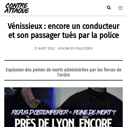
Aller
Rechercher
Ouvr
au
le
contenu
men
Vénissieux : encore un conducteur
et son passager tués par la police
21 AOÛT 2022
VIOLENCES POLICIÈRES
Explosion des peines de morts administrées par les forces de
l’ordre