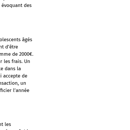
en évoquant des
olescents âgés
nt d’être
somme de 2000€.
 les frais. Un
te dans la
ci accepte de
nsaction, un
icier l’année
nt les