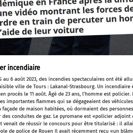
ier incendiaire
5 au 6 août 2023, des incendies spectaculaires ont été al
aisible ville de Tours : Lakanal-Strasbourg. Un incendiaire 
 en procès le 11 août. Âgé de 23 ans, l’homme est policier. 
les importantes flammes qui se dégageaient des véhicules
a façade de maison habitées, où dormaient des personne
ter des conduites de gaz. Le pyromane est «policier adjoint
 venait de réussir le concours pour être titularisé : il alla
cole de police de Rouen Il avait récemment reçu «un blâm