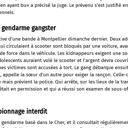
l en ayant bu» a précisé la juge. Le prévenu s’est justifié 
onnels.
: gendarme gangster
tive d’une bande à Montpellier dimanche dernier. Deux ad
qui circulaient à scooter sont bloqués par une voiture, ava
 de force dans le véhicule. Les kidnappeurs exigent une 
dolescents auraient volé le scooter et l’argent devra couvrir
nes victimes sont accusées à tort. Le gang débarque ensui
, appelle la sœur d’un autre pour exiger la rançon. Celle-
mais prévient la police. Qui arrête, sur les lieux de la tra
tait en permission et qui a réussi son examen de sous-off
pionnage interdit
est gendarme basé dans le Cher, et il consultait régulièreme