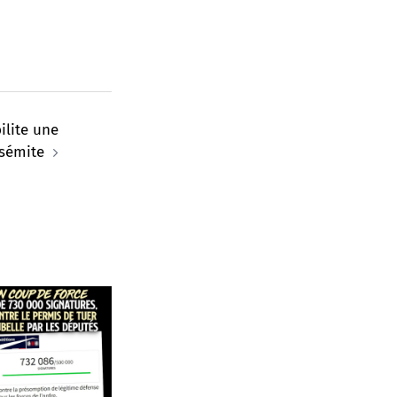
ilite une
isémite