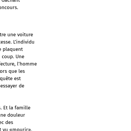
. Gâchant
oncours.
tre une voiture
esse. L’individu
le plaquent
n coup. Une
éfecture, l’homme
lors que les
nquête est
’essayer de
. Et la famille
une douleur
ec des
st vu «mourir».