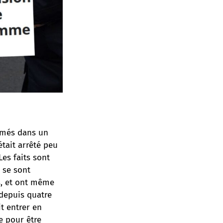
lumés dans un
était arrêté peu
Les faits sont
 se sont
s, et ont même
 depuis quatre
it entrer en
e pour être