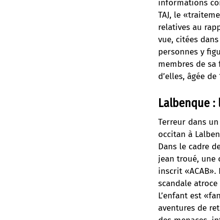
informations con
TAJ, le «traitem
relatives au rapp
vue, citées dan
personnes y figu
membres de sa fa
d’elles, âgée de
Lalbenque : 
Terreur dans un 
occitan à Lalbe
Dans le cadre de
jean troué, une 
inscrit «ACAB».
scandale atroce 
L’enfant est «f
aventures de retr