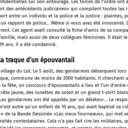
fidentielles sur son entourage. Les forces de l’ordre ont a
ent des antécédents judiciaires» qui compilent toutes les
ort entre un individu et la police et la justice : plaintes, 
s un rapport de police… Même si vous avez été innocenté. 
rent. Cet agent avait consulté la fiche d’amis de sa comp
mille, mais aussi de deux collègues féminines. Il était le
 19 ans. Il a été condamné.
la traque d’un épouvantail
village du Lot. Le 5 août, des gendarmes débarquent lors 
nque, commune de moins de 2000 habitants. Il cherchent u
 la fête, un concours d’épouvantails a lieu et l’un d’entre
crête jaune, des lunettes de soleil et un grand t-shirt blan
 Les gendarmes ont été appelés par un délateur… Le respo
n’est autre qu’un enfant de 10 ans, qui avait baptisé sa cr
an» de la Bande Dessinée «Les vieux fourneaux», qui met e
aités contestataires. Cela n’a pas fait rire les militaires, 