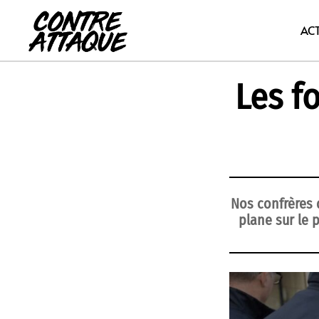
Aller
au
AC
contenu
Les fo
Nos confrères d
plane sur le 