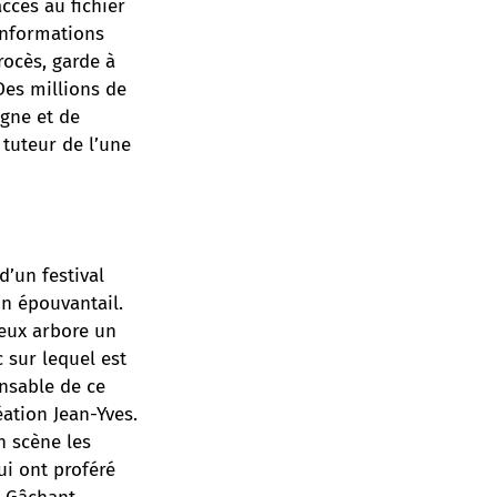
ccès au fichier
 informations
procès, garde à
Des millions de
agne et de
 tuteur de l’une
d’un festival
n épouvantail.
 eux arbore un
c sur lequel est
nsable de ce
éation Jean-Yves.
n scène les
qui ont proféré