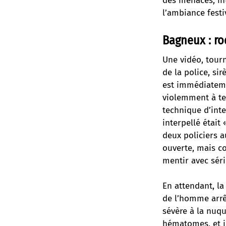
des menaces, in
l’ambiance fest
Bagneux : ro
Une vidéo, tour
de la police, si
est immédiatemen
violemment à ter
technique d’inte
interpellé était
deux policiers a
ouverte, mais co
mentir avec séri
En attendant, la 
de l’homme arrêt
sévère à la nuqu
hématomes, et il