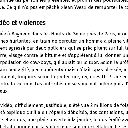
timidé les personnes présentes, et promis des poursuites
ive. Ce qui n’a pas empêché «Jean Yves» de remporter le c
déo et violences
née à Bagneux dans les Hauts-de-Seine près de Paris, mon
rènes hurlantes, en train de percuter un homme à pleine vit
t agressé par deux policiers qui se précipitent sur lui, 
re, visage contre le bitume et s’apprêtent à lui donner u
rpellation de cow-boys, qui aurait pu le tuer. Selon la pr
 «un peu agité, peu cohérent» mais n’était «pas blessé», a
uraient, toujours selon la préfecture, reçu des ITT ! Une e
ntre la victime. Les autorités ne se soucient même plus d
eux.
vidéo, difficilement justifiable, a été vue 2 millions de fois
é explique qu’il a eu l’épaule déboîtée, des contusions, 
e et au dos, une plaie ouverte à la jambe, le dos éraflé av
 était choqué par la violence de son interpellation. Il s’e