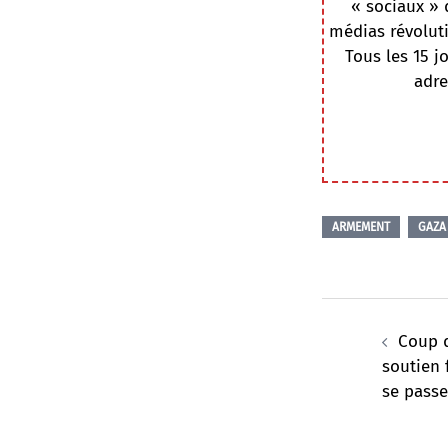
« sociaux » 
médias révoluti
Tous les 15 j
adre
ARMEMENT
GAZA
Navigation
d’article
Coup d
soutien 
se passe