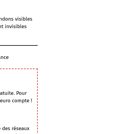
ndons visibles
t invisibles
ance
atuite. Pour
 euro compte !
e des réseaux