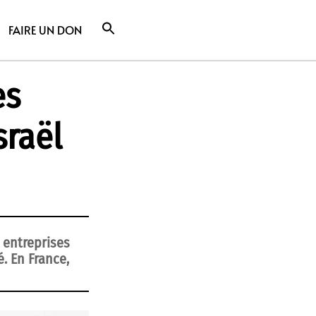
FAIRE UN DON
es
sraël
 entreprises
. En France,