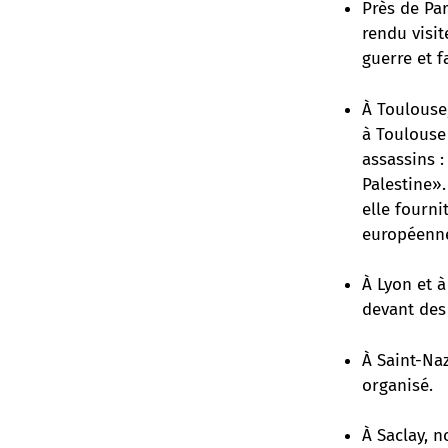
Près de Pa
rendu visi
guerre et f
À Toulouse
à Toulouse
assassins :
Palestine».
elle fourni
européenne
À Lyon et à
devant des
À Saint-Naz
organisé.
À Saclay, n