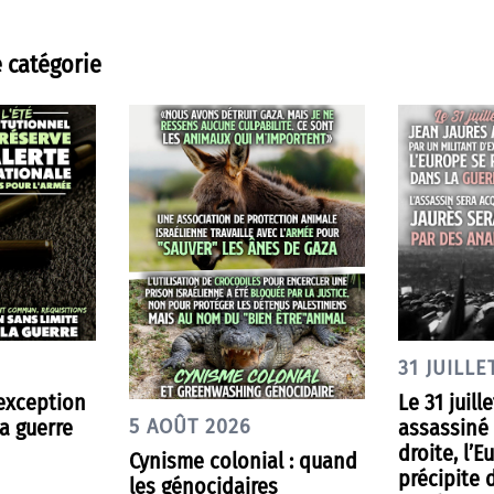
 catégorie
31 JUILLE
’exception
Le 31 juill
a guerre
assassiné 
5 AOÛT 2026
droite, l’E
Cynisme colonial : quand
précipite 
les génocidaires