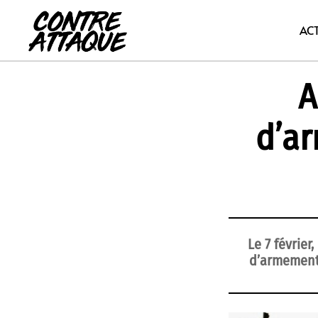
Aller
au
AC
contenu
A
d’ar
Le 7 févrie
d’armements