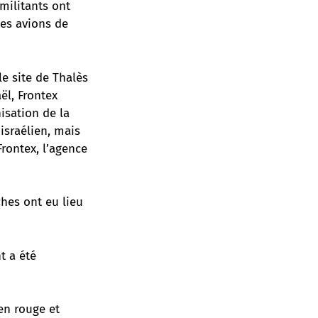
militants ont
des avions de
e site de Thalès
ël, Frontex
isation de la
 israélien, mais
rontex, l’agence
ches ont eu lieu
t a été
 en rouge et