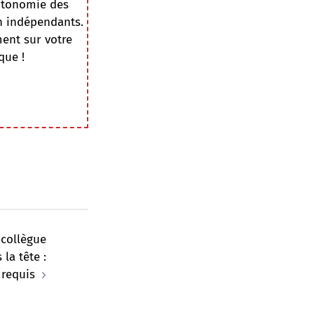
autonomie des
on indépendants.
ment sur votre
que !
 collègue
la tête :
 requis