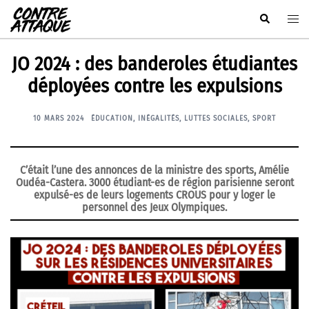
Aller
Rechercher
Ouvr
au
le
contenu
men
JO 2024 : des banderoles étudiantes
déployées contre les expulsions
10 MARS 2024
ÉDUCATION
,
INÉGALITÉS
,
LUTTES SOCIALES
,
SPORT
C’était l’une des annonces de la ministre des sports, Amélie
Oudéa-Castera. 3000 étudiant-es de région parisienne seront
expulsé-es de leurs logements CROUS pour y loger le
personnel des Jeux Olympiques.