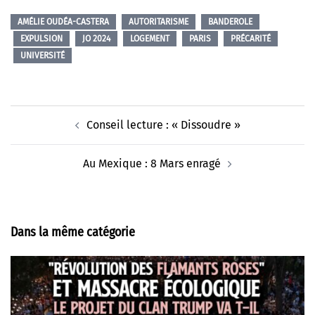
AMÉLIE OUDÉA-CASTERA
AUTORITARISME
BANDEROLE
EXPULSION
JO 2024
LOGEMENT
PARIS
PRÉCARITÉ
UNIVERSITÉ
Navigation
Conseil lecture : « Dissoudre »
d’article
Au Mexique : 8 Mars enragé
Dans la même catégorie