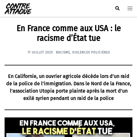
Aller
Rechercher
Ouvr
au
le
contenu
men
En France comme aux USA : le
racisme d’État tue
17 JUILLET 2025
RACISME
,
VIOLENCES POLICIÈRES
En Californie, un ouvrier agricole décède lors d’un raid
de la police de l’immigration. Dans le Nord de la France,
l’association Utopia porte plainte après la mort d’un
exilé syrien pendant un raid de la police