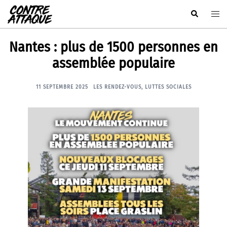
Aller
Rechercher
Ouvr
au
le
contenu
men
Nantes : plus de 1500 personnes en
assemblée populaire
11 SEPTEMBRE 2025
LES RENDEZ-VOUS
,
LUTTES SOCIALES