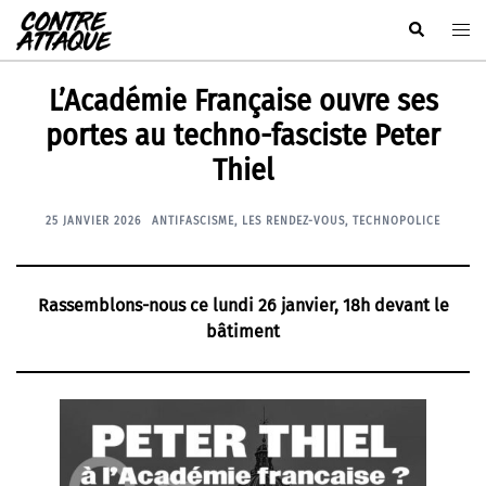
Aller
Rechercher
Ouvr
au
le
contenu
men
L’Académie Française ouvre ses
portes au techno-fasciste Peter
Thiel
25 JANVIER 2026
ANTIFASCISME
,
LES RENDEZ-VOUS
,
TECHNOPOLICE
Rassemblons-nous ce lundi 26 janvier, 18h devant le
bâtiment