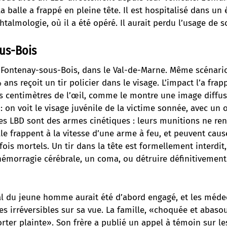
la balle a frappé en pleine tête. Il est hospitalisé dans un
htalmologie, où il a été opéré. Il aurait perdu l’usage de s
us-Bois
 Fontenay-sous-Bois, dans le Val-de-Marne. Même scénario
 ans reçoit un tir policier dans le visage. L’impact l’a fra
es centimètres de l’œil, comme le montre une image diffus
: on voit le visage juvénile de la victime sonnée, avec un œ
es LBD sont des armes cinétiques : leurs munitions ne re
lle frappent à la vitesse d’une arme à feu, et peuvent cau
fois mortels. Un tir dans la tête est formellement interdit,
émorragie cérébrale, un coma, ou détruire définitivement 
tal du jeune homme aurait été d’abord engagé, et les méd
 irréversibles sur sa vue. La famille, «choquée et abasou
rter plainte». Son frère a publié un appel à témoin sur le