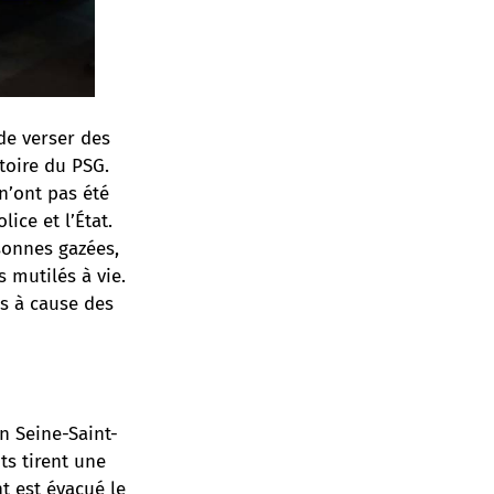
de verser des
ctoire du PSG.
n’ont pas été
ice et l’État.
rsonnes gazées,
 mutilés à vie.
is à cause des
n Seine-Saint-
ts tirent une
t est évacué le