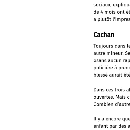
sociaux, expliq
de 4 mois ont ét
a plutôt l’impre
Cachan
Toujours dans l
autre mineur. Se
«sans aucun rapp
policière à pre
blessé aurait ét
Dans ces trois a
ouvertes. Mais c
Combien d’autre
Il y a encore qu
enfant par des 