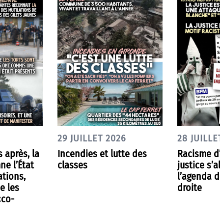
29 JUILLET 2026
28 JUILLE
s après, la
Incendies et lutte des
Racisme d’
ne l’État
classes
justice s’a
ations,
l’agenda d
e les
droite
«co-