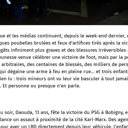
que et les médias continuent, depuis le week-end dernier, 
ues poubelles brulées et feux d’artifices tirés après la vi
gâts infiniment plus graves et des blessures irréversibles 
eunesse venue célébrer une victoire de foot, mais par la pol
 arbitraires, des centaines de blessés, des milliers de pe
 qui dégaine une arme à feu en pleine rue… et trois enfants
ien lu : trois mineurs ont vu leur vie basculer à tout jama
e. Et personne ou presque n’en parle.
 soir, Daouda, 13 ans, fête la victoire du PSG à Bobigny, e
 lance un assaut à proximité de la cité Karl-Marx. Des agen
ouc avec un LBD directement depuis leur véhicule. L’enfan