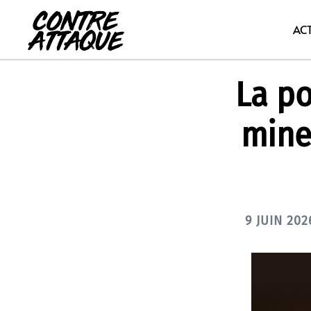
Aller
au
AC
contenu
La po
mine
9 JUIN 202