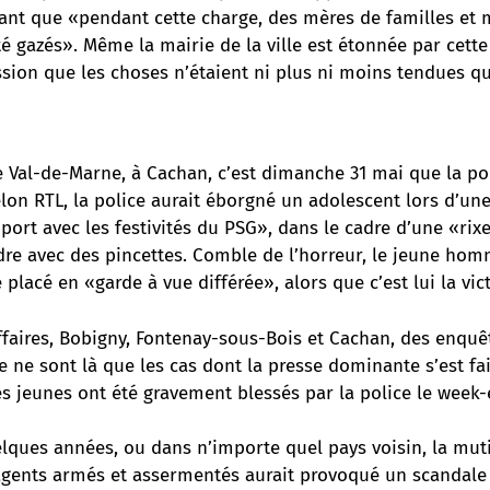
uant que «pendant cette charge, des mères de familles e
é gazés». Même la mairie de la ville est étonnée par cette
ssion que les choses n’étaient ni plus ni moins tendues qu
e Val-de-Marne, à Cachan, c’est dimanche 31 mai que la po
lon RTL, la police aurait éborgné un adolescent lors d’un
ort avec les festivités du PSG», dans le cadre d’une «rix
ndre avec des pincettes. Comble de l’horreur, le jeune h
é placé en «garde à vue différée», alors que c’est lui la vic
ffaires, Bobigny, Fontenay-sous-Bois et Cachan, des enquê
e ne sont là que les cas dont la presse dominante s’est fai
s jeunes ont été gravement blessés par la police le week-
elques années, ou dans n’importe quel pays voisin, la mut
agents armés et assermentés aurait provoqué un scandale 