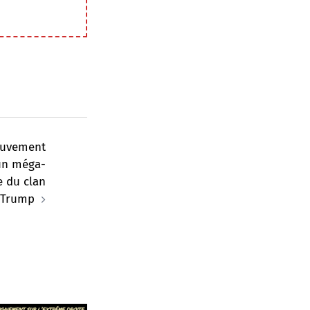
ouvement
un méga-
e du clan
Trump