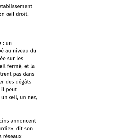
 établissement
on œil droit.
 : un
ppé au niveau du
ée sur les
il fermé, et la
ntrent pas dans
ser des dégâts
 il peut
un œil, un nez,
ecins annoncent
rdie», dit son
s réseaux