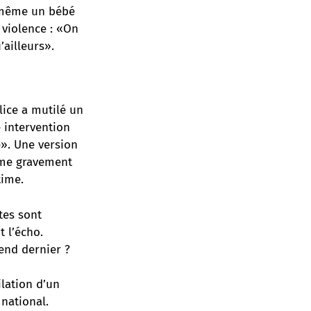
t même un bébé
 violence : «On
’ailleurs».
lice a mutilé un
e intervention
e». Une version
omme gravement
time.
tes sont
t l’écho.
end dernier ?
ilation d’un
national.