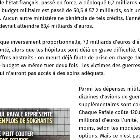
e l’État français, passé en force, a débloqué 6,7 milliards
 budget militaire est passé de 50,5 à 57,2 milliards, soit 
Aucun autre ministère ne bénéficie de tels crédits. L’ann
devrait atteindre 63,4 milliards d’euros.
que inversement proportionnelle, 7,1 milliards d’euros d
santé, alors que les hôpitaux sont déjà en grave difficulté.
ffres abstraits : on meurt déjà faute de prise en charge da
 budget va même tuer deux fois : les victimes des guerres
qui n’auront pas accès à des soins adéquats.
Parmi les dépenses milita
dizaines d’avions de guer
supplémentaires sont c
Chaque Rafale coûte 120.
millions) d’euros l’unité,
moins, selon les modèles
options. Mais ce n’est pa