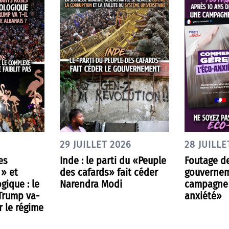
29 JUILLET 2026
28 JUILLE
es
Inde : le parti du «Peuple
Foutage de
 » et
des cafards» fait céder
gouvernem
gique : le
Narendra Modi
campagne 
 Trump va-
anxiété»
r le régime