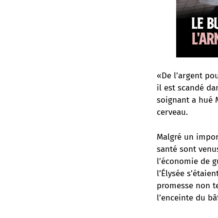
«De l’argent pou
il est scandé dan
soignant a hué M
cerveau.
Malgré un import
santé sont venus
l’économie de gu
l’Élysée s’étaie
promesse non te
l’enceinte du bâ