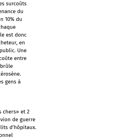
es surcoûts
tenance du
ron 10% du
 chaque
le est donc
cheteur, en
 public. Une
coûte entre
 brûle
kérosène.
es gens à
s chers» et 2
avion de guerre
its d’hôpitaux.
sonnel