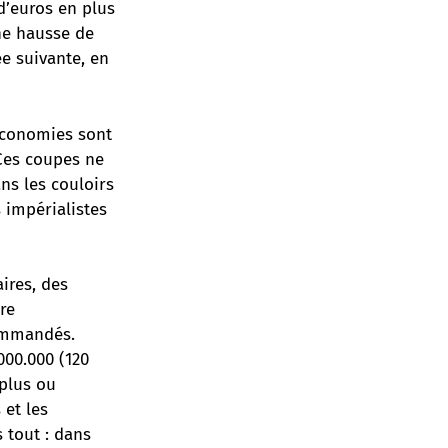
 d’euros en plus
une hausse de
ée suivante, en
’économies sont
 Ces coupes ne
ns les couloirs
 impérialistes
ires, des
re
ommandés.
000.000 (120
 plus ou
 et les
s tout : dans