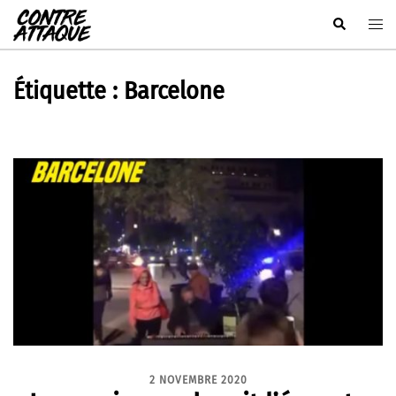
Aller
Rechercher
Ouvr
au
le
contenu
men
Étiquette :
Barcelone
2 NOVEMBRE 2020