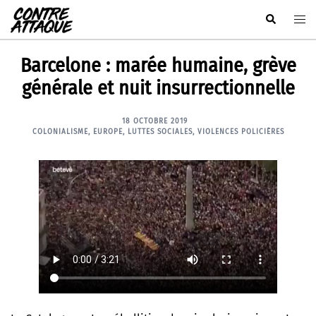
Aller
Rechercher
Ouvr
au
le
contenu
men
Barcelone : marée humaine, grève
générale et nuit insurrectionnelle
18 OCTOBRE 2019
COLONIALISME
,
EUROPE
,
LUTTES SOCIALES
,
VIOLENCES POLICIÈRES