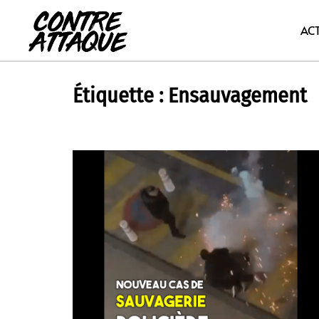
Aller
au
AC
contenu
Étiquette :
Ensauvagement