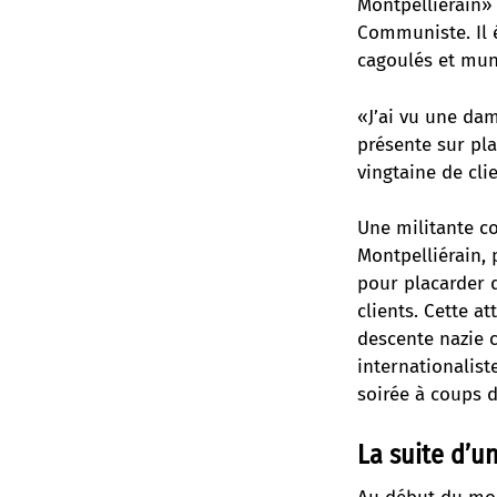
Montpelliérain»
Communiste. Il 
cagoulés et muni
«J’ai vu une da
présente sur pla
vingtaine de cli
Une militante c
Montpelliérain, 
pour placarder d
clients. Cette a
descente nazie c
internationalist
soirée à coups d
La suite d’un