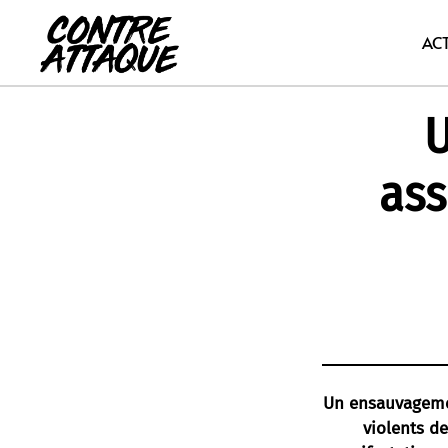
Aller
au
AC
contenu
U
ass
Un ensauvagement
violents de