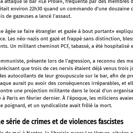
 a attaqué le bar «Le Prolé», fréquenté par des membres d
était environ 22h30 quand un commando d’une douzaine d
s de gazeuses a lancé l’assaut.
me âgée se faire étrangler et gazée à bout portant» expli
ce. Les néo-nazis ont gazé et frappé sans distinction, ble
ents. Un militant cheminot PCF, tabassé, a été hospitalisé 
ommuniste, présente lors de l’agression, a reconnu des m
précisant que trois de ces nervis étaient déjà venus trois j
es autocollants de leur groupuscule sur le bar, afin de p
ttaque aurait pu avoir des conséquences irréparables, et el
ontre une projection militante
dans le local d’un organis
e à Paris en février dernier. À l’époque, les miliciens avaie
e poignard, et un syndicaliste avait frôlé la mort.
e série de crimes et de violences fascistes