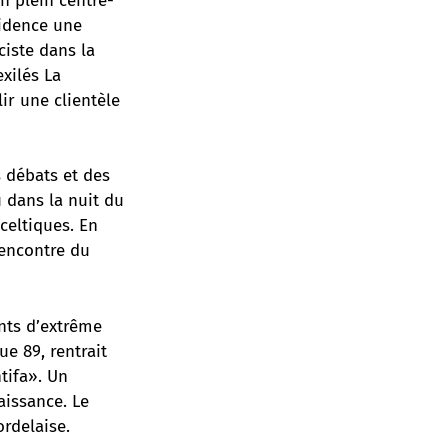
n plein centre-
vidence une
ciste dans la
exilés La
ir une clientèle
s débats et des
u dans la nuit du
celtiques. En
rencontre du
ants d’extrême
e 89, rentrait
ntifa». Un
aissance. Le
rdelaise.