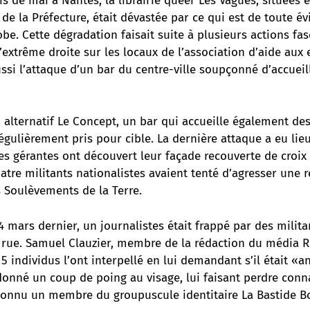
 de mai à Nantes, la librairie queer Les Vagues, situées e
s de la Préfecture, était dévastée par ce qui est de toute é
e. Cette dégradation faisait suite à plusieurs actions fas
d’extrême droite sur les locaux de l’association d’aide aux 
si l’attaque d’un bar du centre-ville soupçonné d’accueill
eu alternatif Le Concept, un bar qui accueille également de
régulièrement pris pour cible. La dernière attaque a eu lie
es gérantes ont découvert leur façade recouverte de croix 
atre militants nationalistes avaient tenté d’agresser une 
s Soulèvements de la Terre.
4 mars dernier, un journalistes était frappé par des milit
 rue. Samuel Clauzier, membre de la rédaction du média Ru
 5 individus l’ont interpellé en lui demandant s’il était «a
donné un coup de poing au visage, lui faisant perdre conn
econnu un membre du groupuscule identitaire La Bastide Bo