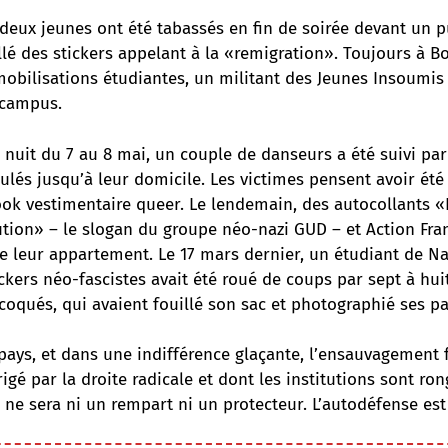
, deux jeunes ont été tabassés en fin de soirée devant un 
lé des stickers appelant à la «remigration». Toujours à B
 mobilisations étudiantes, un militant des Jeunes Insoumis 
 campus.
 nuit du 7 au 8 mai, un couple de danseurs a été suivi pa
ulés jusqu’à leur domicile. Les victimes pensent avoir été
ook vestimentaire queer. Le lendemain, des autocollants «
ution» – le slogan du groupe néo-nazi GUD – et Action Fra
de leur appartement. Le 17 mars dernier, un étudiant de N
ickers néo-fascistes avait été roué de coups par sept à hui
oqués, qui avaient fouillé son sac et photographié ses pa
pays, et dans une indifférence glaçante, l’ensauvagement 
dirigé par la droite radicale et dont les institutions sont ro
, ne sera ni un rempart ni un protecteur. L’autodéfense est