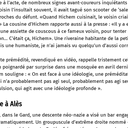
e à l’acte, de nombreux signes avant-coureurs inquiétants
isin l’insultait souvent, il avait tagué son scooter de ‘sal
roches du défunt. «Quand Hichem cuisinait, le voisin criai
» La cousine d’Hichem rapporte aussi à la presse : «Il y a
rt une assiette de couscous à ce fameux voisin, pour tenter 
ion… C’était ça, Hichem». Une riveraine habitante de la p
uis une humaniste, je n’ai jamais vu quelqu’un d’aussi corr
ste prémédité, revendiqué en vidéo,
rappelle tristement c
 poignardé par surprise dans une mosquée en avril derni
m souligne : « On est face à une idéologie, une préméditat
ui n’a probablement pas agi seul, probablement pas agi s
lsion, qui agit avec une idéologie profonde ».
e à Alès
, dans le Gard, une descente néo-nazie a visé un bar engagé
 dramatiquement. Un groupuscule d’extrême droite nommé 