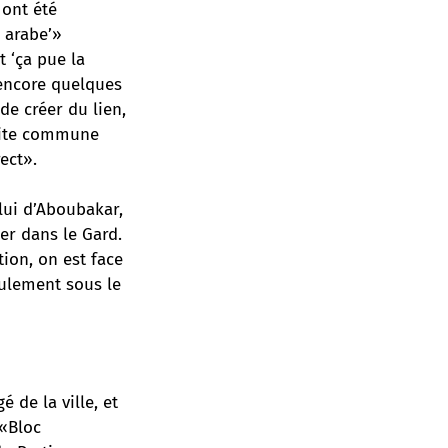
 ont été
e arabe’»
t ‘ça pue la
 encore quelques
de créer du lien,
etite commune
ect».
elui d’Aboubakar
,
er dans le Gard.
ion, on est face
eulement sous le
 de la ville, et
«Bloc