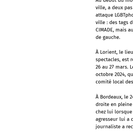
Au début du mois
ville, a deux pa
attaque LGBTphob
ville : des tags 
CIMADE, mais aus
de gauche.
À Lorient, le li
spectacles, est 
26 au 27 mars. L
octobre 2024, qu
comité local de
À Bordeaux, le 2
droite en pleine
chez lui lorsque
agresseur lui a 
journaliste a r