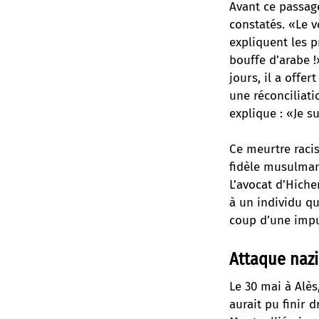
Avant ce passag
constatés. «Le vo
expliquent les p
bouffe d’arabe !
jours, il a offe
une réconciliat
explique : «Je s
Ce meurtre raci
fidèle musulman
L’avocat d’Hiche
à un individu q
coup d’une impu
Attaque nazi
Le 30 mai à Alès
aurait pu finir