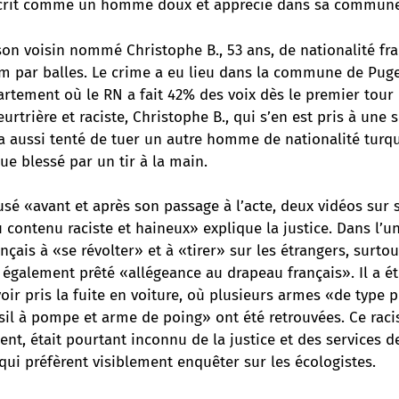
écrit comme un homme doux et apprécié dans sa commune
on voisin nommé Christophe B., 53 ans, de nationalité fra
m par balles. Le crime a eu lieu dans la commune de Puge
artement où le RN a fait 42% des voix dès le premier tour l
urtrière et raciste, Christophe B., qui s’en est pris à une 
 a aussi tenté de tuer un autre homme de nationalité turqu
e blessé par un tir à la main.
fusé «avant et après son passage à l’acte, deux vidéos sur
u contenu raciste et haineux» explique la justice. Dans l’u
ançais à «se révolter» et à «tirer» sur les étrangers, surtou
 également prêté «allégeance au drapeau français». Il a ét
oir pris la fuite en voiture, où plusieurs armes «de type p
il à pompe et arme de poing» ont été retrouvées. Ce racis
nt, était pourtant inconnu de la justice et des services d
ui préfèrent visiblement enquêter sur les écologistes.