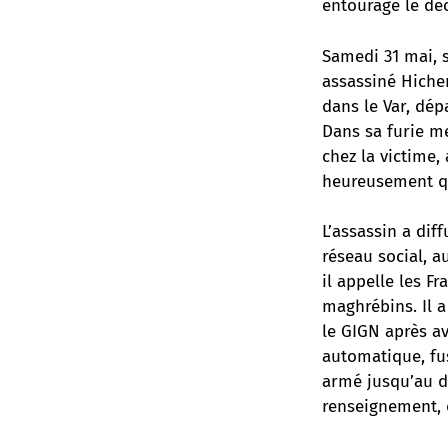
entourage le d
Samedi 31 mai, s
assassiné Hiche
dans le Var, dép
Dans sa furie me
chez la victime,
heureusement qu
L’assassin a dif
réseau social, a
il appelle les Fr
maghrébins. Il a
le GIGN après av
automatique, fus
armé jusqu’au de
renseignement, q