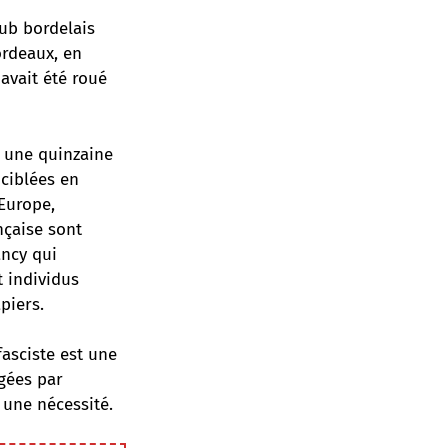
pub bordelais
ordeaux, en
avait été roué
r une quinzaine
 ciblées en
Europe,
nçaise sont
ancy qui
t individus
piers.
fasciste est une
ngées par
 une nécessité.