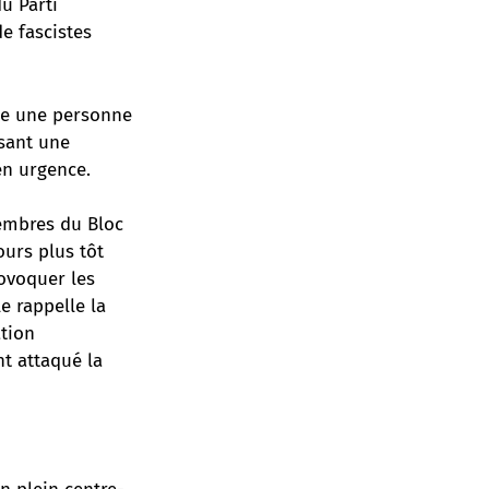
u Parti
e fascistes
que une personne
ssant une
en urgence.
embres du Bloc
ours plus tôt
rovoquer les
le rappelle
la
ation
nt attaqué la