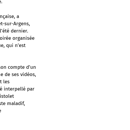
.
nçaise, a
t-sur-Argens,
’été dernier.
soirée organisée
e, qui n’est
 son compte d’un
ne de ses vidéos,
t les
é interpellé par
istolet
te maladif,
e