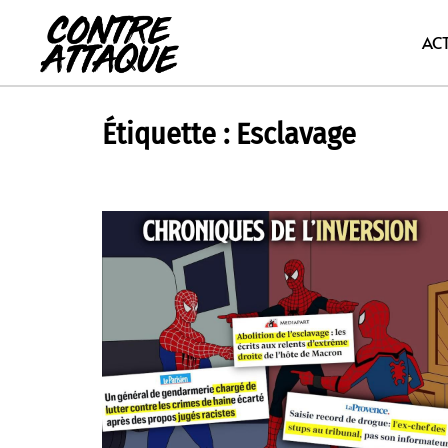
Aller
au
AC
contenu
Étiquette :
Esclavage