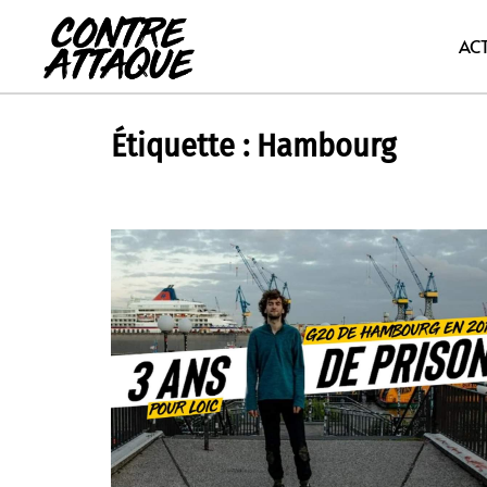
Aller
au
AC
contenu
Étiquette :
Hambourg