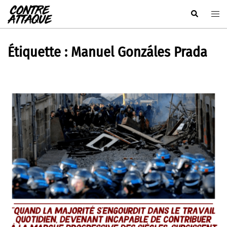
Aller
Rechercher
Ouvr
au
le
contenu
men
Étiquette :
Manuel Gonzáles Prada