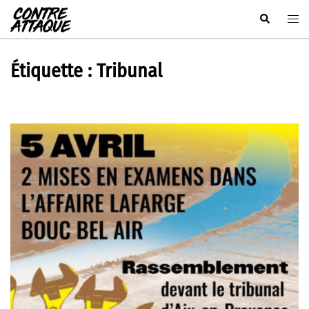
Aller
Rechercher
Ouvr
au
le
contenu
men
Étiquette :
Tribunal