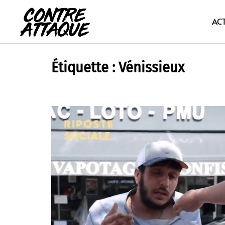
Aller
au
AC
contenu
Étiquette :
Vénissieux