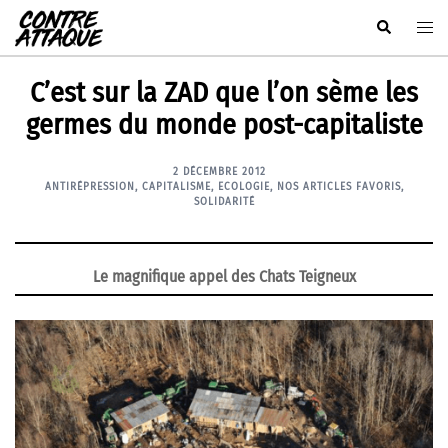
Aller
Rechercher
Ouvr
au
le
contenu
men
C’est sur la ZAD que l’on sème les
germes du monde post-capitaliste
2 DÉCEMBRE 2012
ANTIRÉPRESSION
,
CAPITALISME
,
ECOLOGIE
,
NOS ARTICLES FAVORIS
,
SOLIDARITÉ
Le magnifique appel des Chats Teigneux