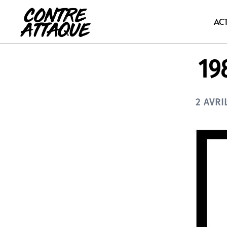
Aller
au
AC
contenu
19
2 AVRI