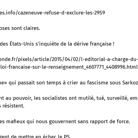
tes.info/cazeneuve-refuse-d-exclure-les-2959
ses sont claires.
es États-Unis s’inquiète de la dérive française !
nde.fr/pixels/article/2015/04/02/l-editorial-a-charge-du
-loi-francaise-sur-le-renseignement_4607771_4408996.html
he» qui passait son temps à crier au fascisme sous Sarkoz
nt au pouvoir, les socialistes ont mutilé, tué, surveillé, e
 résistent.
les mafieux qui nous gouvernent sans rapport de force.
rgent de mettre en échec le PS.