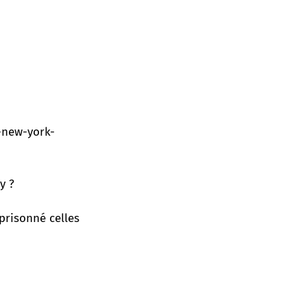
-new-york-
y ?
mprisonné celles