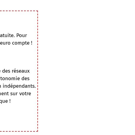
atuite. Pour
 euro compte !
e des réseaux
autonomie des
on indépendants.
ment sur votre
que !