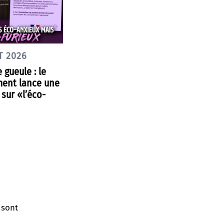
T 2026
 gueule : le
ent lance une
sur «l’éco-
 sont