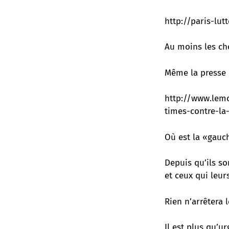
http://paris-lut
Au moins les cho
Même la presse d
http://www.lemo
times-contre-la
Où est la «gauc
Depuis qu’ils so
et ceux qui leurs
Rien n’arrêtera 
Il est plus qu’u