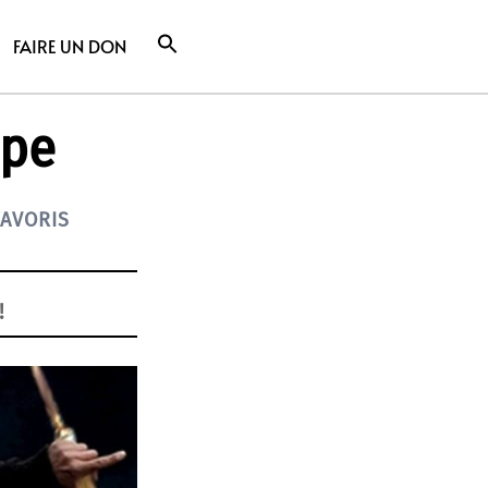
FAIRE UN DON
ape
FAVORIS
!