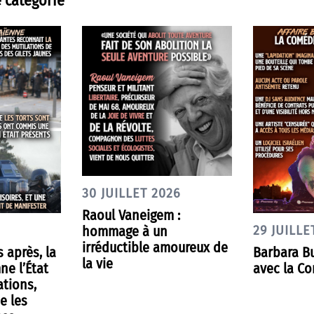
 catégorie
30 JUILLET 2026
Raoul Vaneigem :
hommage à un
29 JUILLE
irréductible amoureux de
s après, la
Barbara Bu
la vie
ne l’État
avec la Co
ations,
e les