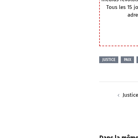
Tous les 15 j
adre
JUSTICE
PAIX
Navigation
d’article
Justic