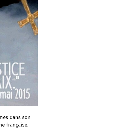
armes
dans son
he française.