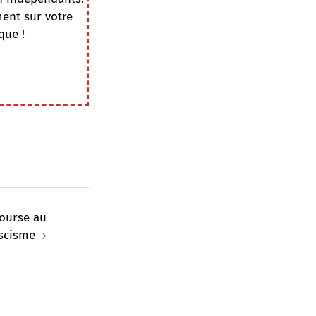
ment sur votre
que !
course au
scisme