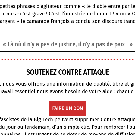
etites phrases d’agitateur comme « le diable entre par le 
 armes : c’est grave ! C’est l’industrie de la mort ! » ou « 
argent » le camarade François a conclu son discours tranq
« Là où il n’y a pas de justice, il n’y a pas de paix ! »
SOUTENEZ CONTRE ATTAQUE
, nous vous offrons une information de qualité, libre et gr
travail essentiel nous avons besoin de votre aide : chaque
FAIRE UN DON
fascistes de la Big Tech peuvent supprimer Contre Attaqu
du jour au lendemain, d’un simple clic. Pour renforcer l’
onnaires, il est urgent de se doter de moyens de diffusi