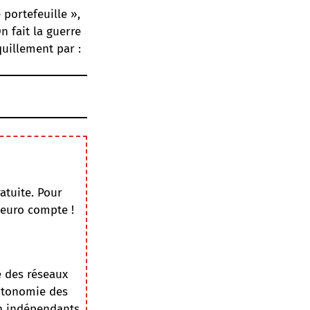
portefeuille »,
On fait la guerre
uillement par :
atuite. Pour
 euro compte !
e des réseaux
autonomie des
on indépendants.