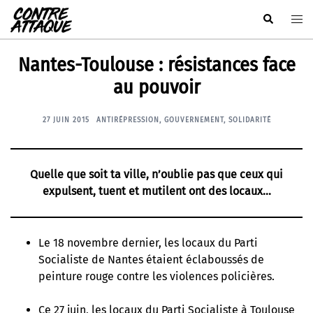
Aller
Rechercher
Ouvr
au
le
contenu
men
Nantes-Toulouse : résistances face
au pouvoir
27 JUIN 2015
ANTIRÉPRESSION
,
GOUVERNEMENT
,
SOLIDARITÉ
Quelle que soit ta ville, n’oublie pas que ceux qui
expulsent, tuent et mutilent ont des locaux…
Le 18 novembre dernier, les locaux du Parti
Socialiste de Nantes étaient
éclaboussés de
peinture rouge contre les violences policières
.
Ce 27 juin, les locaux du Parti Socialiste à Toulouse