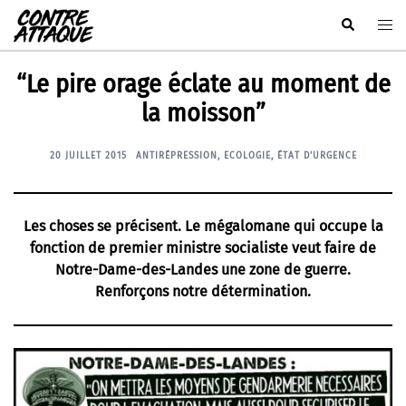
Aller
Rechercher
Ouvr
au
le
contenu
men
“Le pire orage éclate au moment de
la moisson”
20 JUILLET 2015
ANTIRÉPRESSION
,
ECOLOGIE
,
ÉTAT D'URGENCE
Les choses se précisent. Le mégalomane qui occupe la
fonction de premier ministre socialiste veut faire de
Notre-Dame-des-Landes une zone de guerre.
Renforçons notre détermination.