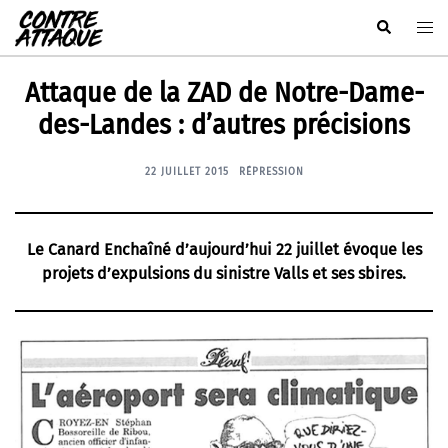
Aller
Rechercher
Ouvr
au
le
contenu
men
Attaque de la ZAD de Notre-Dame-
des-Landes : d’autres précisions
22 JUILLET 2015
RÉPRESSION
Le Canard Enchaîné d’aujourd’hui 22 juillet évoque les
projets d’expulsions du sinistre Valls et ses sbires.