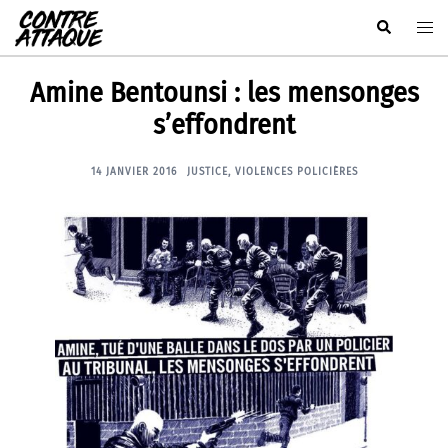
Aller
Rechercher
Ouvr
au
le
contenu
men
Amine Bentounsi : les mensonges
s’effondrent
14 JANVIER 2016
JUSTICE
,
VIOLENCES POLICIÈRES